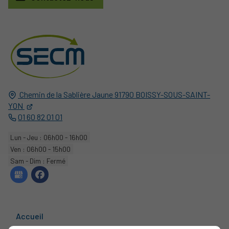
Chemin de la Sablière Jaune
91790
BOISSY-SOUS-SAINT-
YON
01 60 82 01 01
Lun - Jeu : 06h00 - 16h00
Ven : 06h00 - 15h00
Sam - Dim : Fermé
Accueil