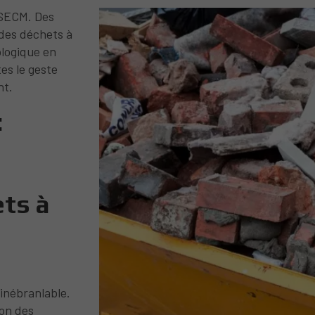
 SECM. Des
 des déchets à
ologique en
es le geste
nt.
:
ts à
inébranlable.
ion des