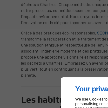
déchets à Chartres. Chaque méthode, chaque 
notre processus, est méticuleusement conçue 
l'impact environnemental. Nous croyons ferm
l'innovation est la clé pour façonner un avenir 
Grâce à des pratiques éco-responsables,
SEC
transforme la récupération et le traitement de
une solution éthique et respectueuse de l'env
associant l'ingénierie moderne et des pratiques
propose une approche visionnaire et responsab
les déchets à Chartres. Embrassez un avenir pl
plus vert, tout en contribuant à la préservatio
planète.
Your priva
Les habitudes
We use Cookies to
personalising conte