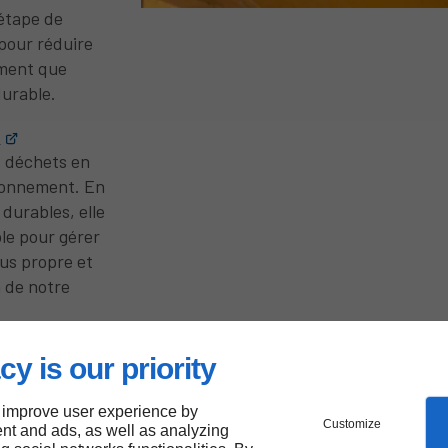
étape de
pour réduire
ement que
durable.
M
s déchets en
ironnement. En
 durables, elle
le pour gérer
us propre et
n de notre
cy is our priority
 improve user experience by
Customize
nt and ads, as well as analyzing