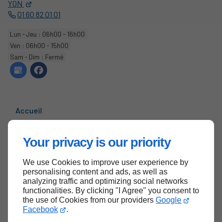
YON
01 60 82 01 01
Lun - Jeu : 06h00 - 16h00
Ven : 06h00 - 15h00
Sam - Dim : Fermé
Accueil
Contactez-nous
Your privacy is our priority
Mentions légales
Plan du site
We use Cookies to improve user experience by
personalising content and ads, as well as
analyzing traffic and optimizing social networks
functionalities. By clicking "I Agree" you consent to
the use of Cookies from our providers
Google
Haut de page
Facebook
.